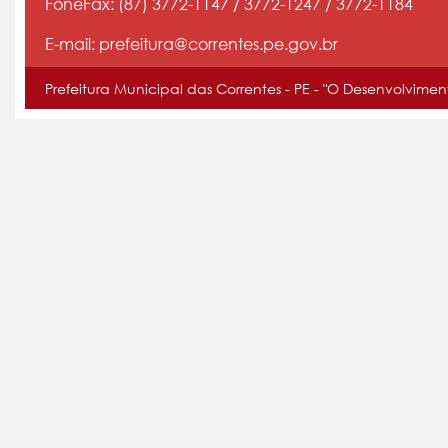
FoneFax: (87) 3772-1147 / 3772-1247 / 3772-1184
E-mail: prefeitura@correntes.pe.gov.br
Prefeitura Municipal das Correntes - PE - "O Desenvolvime