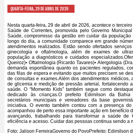
QUARTA-FEIRA, 29 DE ABRIL DE 2026
Nesta quarta-feira, 29 de abril de 2026, acontece o terceir
Saúde de Correntes, promovida pelo Governo Municipal 
Saúde, compromisso da gestão em cuidar da população c
longo do dia, a comunidade comparece em grande número
atendimentos realizados. Estão sendo ofertados serviço
ginecologia e oftalmologia, além de exames de ultra
população a diagnósticos e cuidados especializados.Ofert
Queiroz)• Oftalmologia (Ricardo Tavares)• Alergologia (Dra
demanda espontânea quanto os pacientes regulados, con
das filas de espera e evitando que muitos precisem se de
de consultas e exames.Além dos atendimentos médicos, a
de glicemia e medição de pressão arterial, fortalecend
saúde. O “Momento Kids” também segue como destaque
dedicado às crianças.O prefeito Edimilson da Bahia
secretários municipais e vereadores da base governista
iniciativa. O evento também contou com a presença do
acompanhou de perto essa importante ação em benefício 
avançando, trabalhando para transformar a saúde de 
eficiência e acesso. Cuidar das pessoas continua sendo a m
Foto: Jalison FerreiraGoverno do PovoPrefeito: Edimilson 