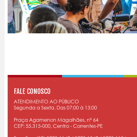
FALE CONOSCO
ATENDIMENTO AO PÚBLICO
Segunda a Sexta. Das 07:00 à 13:00
Praça Agamenon Magalhães, nº 64
CEP: 55.315-000, Centro - Correntes-PE